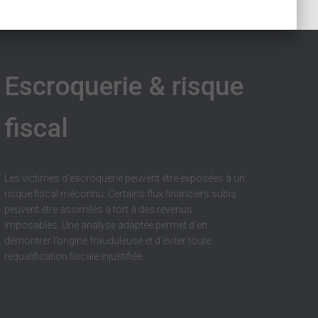
Escroquerie & risque
fiscal
Les victimes d’escroquerie peuvent être exposées à un
risque fiscal méconnu. Certains flux financiers subis
peuvent être assimilés à tort à des revenus
imposables. Une analyse adaptée permet d’en
démontrer l’origine frauduleuse et d’éviter toute
requalification fiscale injustifiée.