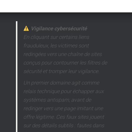
Vigilance cybersécurité
En cliquant sur certains liens
frauduleux, les victimes sont
redirigées vers une chaîne de sites
conçus pour contourner les filtres de
sécurité et tromper leur vigilance.
Un premier domaine agit comme
relais technique pour échapper aux
systèmes antispam, avant de
rediriger vers une page imitant une
offre légitime. Ces faux sites jouent
sur des détails subtils : fautes dans