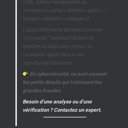
l’URL, lettres manquantes ou
inversées (« canal » devient « canl », «
chèque » devient « cheaque »).
L’ajout d’éléments familiers comme
“/mycanal/” renforce l’illusion et
exploite un biais bien connu : la
confiance rapide face à une
opportunité attractive.
En cybersécurité, ce sont souvent
les petits détails qui trahissent les
grandes fraudes.
Besoin d’une analyse ou d’une
vérification ? Contactez un expert.