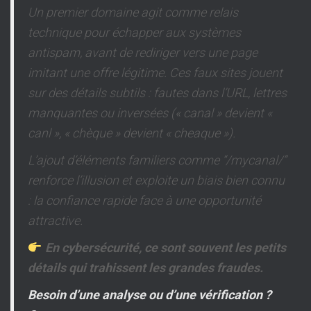
Un premier domaine agit comme relais
technique pour échapper aux systèmes
antispam, avant de rediriger vers une page
imitant une offre légitime. Ces faux sites jouent
sur des détails subtils : fautes dans l’URL, lettres
manquantes ou inversées (« canal » devient «
canl », « chèque » devient « cheaque »).
L’ajout d’éléments familiers comme “/mycanal/”
renforce l’illusion et exploite un biais bien connu
: la confiance rapide face à une opportunité
attractive.
En cybersécurité, ce sont souvent les petits
détails qui trahissent les grandes fraudes.
Besoin d’une analyse ou d’une vérification ?