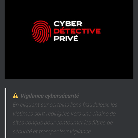
Vigilance cybersécurité
En cliquant sur certains liens frauduleux, les
victimes sont redirigées vers une chaîne de
sites conçus pour contourner les filtres de
sécurité et tromper leur vigilance.