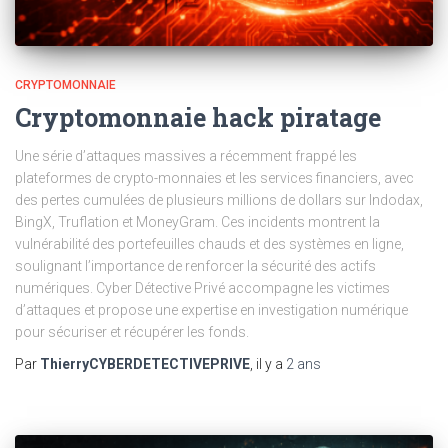
CRYPTOMONNAIE
Cryptomonnaie hack piratage
Une série d’attaques massives a récemment frappé les
plateformes de crypto-monnaies et les services financiers, avec
des pertes cumulées de plusieurs millions de dollars sur Indodax,
BingX, Truflation et MoneyGram. Ces incidents montrent la
vulnérabilité des portefeuilles chauds et des systèmes en ligne,
soulignant l’importance de renforcer la sécurité des actifs
numériques. Cyber Détective Privé accompagne les victimes
d’attaques et propose une expertise en investigation numérique
pour sécuriser et récupérer les fonds.
Par
ThierryCYBERDETECTIVEPRIVE
, il y a
2 ans