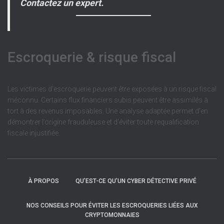
Contactez un expert.
Escroquerie & risque fiscal
Les victimes d’escroquerie peuvent être exposées à un risque fiscal
méconnu. Certains flux financiers subis peuvent être assimilés à
tort à des revenus imposables. Une analyse adaptée permet d’en
démontrer l’origine frauduleuse et d’éviter toute requalification
fiscale injustifiée.
À PROPOS
QU’EST-CE QU’UN CYBER DÉTECTIVE PRIVÉ
NOS CONSEILS POUR ÉVITER LES ESCROQUERIES LIÉES AUX
CRYPTOMONNAIES