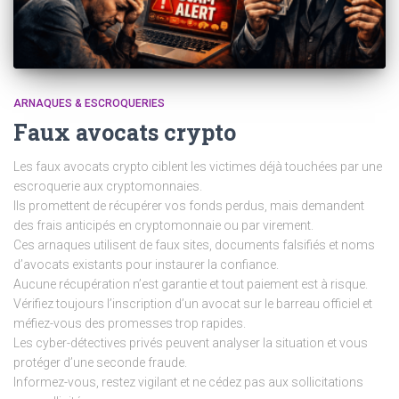
ARNAQUES & ESCROQUERIES
Faux avocats crypto
Les faux avocats crypto ciblent les victimes déjà touchées par une
escroquerie aux cryptomonnaies.
Ils promettent de récupérer vos fonds perdus, mais demandent
des frais anticipés en cryptomonnaie ou par virement.
Ces arnaques utilisent de faux sites, documents falsifiés et noms
d’avocats existants pour instaurer la confiance.
Aucune récupération n’est garantie et tout paiement est à risque.
Vérifiez toujours l’inscription d’un avocat sur le barreau officiel et
méfiez-vous des promesses trop rapides.
Les cyber-détectives privés peuvent analyser la situation et vous
protéger d’une seconde fraude.
Informez-vous, restez vigilant et ne cédez pas aux sollicitations