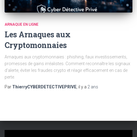
ARNAQUE EN LIGNE
Les Arnaques aux
Cryptomonnaies
Arnaques aux cryptomonnaies : phishing, faux investissements,
promesses de gains irréalistes. Comment reconnaître les signaux
d’alerte, éviter les fraudes crypto et réagir efficacement en cas de
perte.
Par
ThierryCYBERDETECTIVEPRIVE
, il y a
2 ans