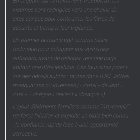
En cliquant sur certains liens frauduleux, les
victimes sont redirigées vers une chaîne de
sites conçus pour contourner les filtres de
sécurité et tromper leur vigilance.
Un premier domaine agit comme relais
technique pour échapper aux systèmes
antispam, avant de rediriger vers une page
imitant une offre légitime. Ces faux sites jouent
sur des détails subtils : fautes dans l’URL, lettres
manquantes ou inversées (« canal » devient «
canl », « chèque » devient « cheaque »).
L’ajout d’éléments familiers comme “/mycanal/”
renforce l’illusion et exploite un biais bien connu
: la confiance rapide face à une opportunité
attractive.