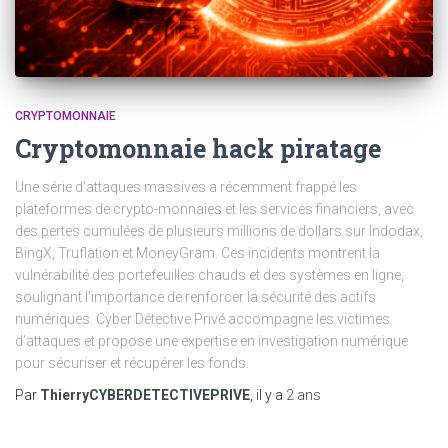
CRYPTOMONNAIE
Cryptomonnaie hack piratage
Une série d’attaques massives a récemment frappé les
plateformes de crypto-monnaies et les services financiers, avec
des pertes cumulées de plusieurs millions de dollars sur Indodax,
BingX, Truflation et MoneyGram. Ces incidents montrent la
vulnérabilité des portefeuilles chauds et des systèmes en ligne,
soulignant l’importance de renforcer la sécurité des actifs
numériques. Cyber Détective Privé accompagne les victimes
d’attaques et propose une expertise en investigation numérique
pour sécuriser et récupérer les fonds.
Par
ThierryCYBERDETECTIVEPRIVE
, il y a
2 ans