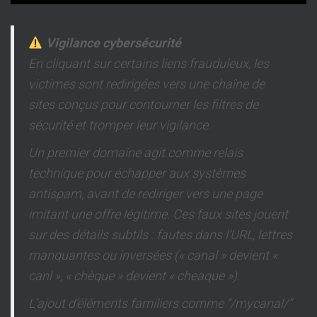
Vigilance cybersécurité
En cliquant sur certains liens frauduleux, les
victimes sont redirigées vers une chaîne de
sites conçus pour contourner les filtres de
sécurité et tromper leur vigilance.
Un premier domaine agit comme relais
technique pour échapper aux systèmes
antispam, avant de rediriger vers une page
imitant une offre légitime. Ces faux sites jouent
sur des détails subtils : fautes dans l’URL, lettres
manquantes ou inversées (« canal » devient «
canl », « chèque » devient « cheaque »).
L’ajout d’éléments familiers comme “/mycanal/”