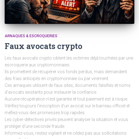
ARNAQUES & ESCROQUERIES
Faux avocats crypto
Les faux avocats crypto ciblent les victimes déjà touchées par une
escroquerie aux cryptomonnaies.
Ils promettent de récupérer vos fonds perdus, mais demandent
des frais anticipés en cryptomonnaie ou par virement.
Ces arnaques utilisent de faux sites, documents falsifiés et noms
d’avocats existants pour instaurer la confiance.
Aucune récupération n’est garantie et tout paiement est à risque.
Vérifiez toujours l’inscription d’un avocat sur le barreau officiel et
méfiez-vous des promesses trop rapides.
Les cyber-détectives privés peuvent analyser la situation et vous
protéger d’une seconde fraude.
Informez-vous, restez vigilant et ne cédez pas aux sollicitations