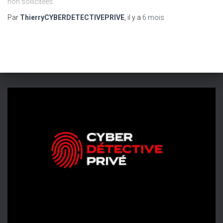
non sollicitées.
Par
ThierryCYBERDETECTIVEPRIVE
, il y a
6 mois